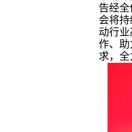
告经全
会将持
动行业
作、助
求，全