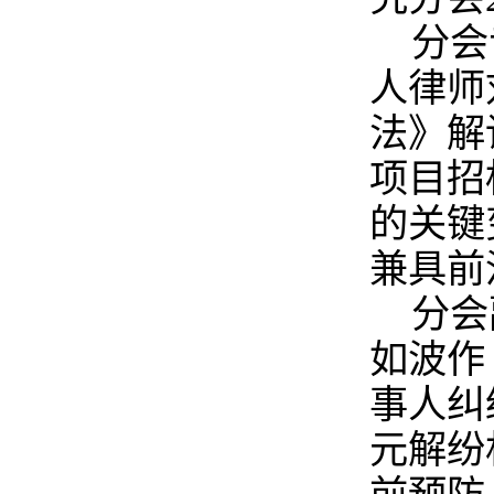
分会
人律师
法》解
项目招
的关键
兼具前
分会
如波作
事人纠
元解纷