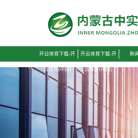
开云体育下载
开云体育下载-开
开云体育下载-开
新
云体育(中国)
云体育(中国)