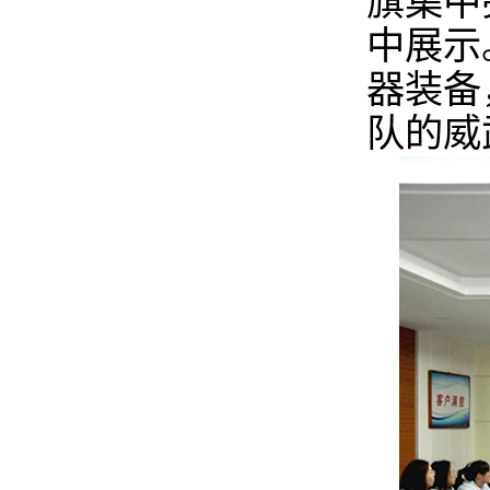
旗集中
中展示
器装备
队的威