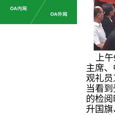
上午
主席、
观礼员
当看到
的检阅
升国旗