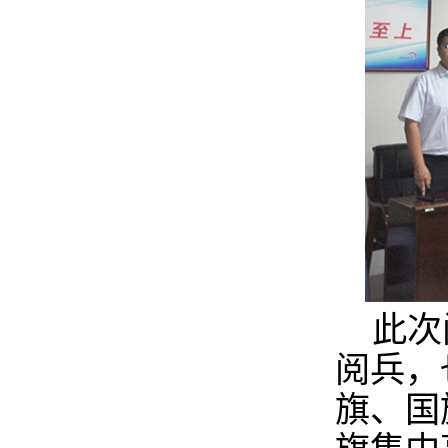
此次
阅兵，
旗、国