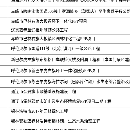
乌海经济开发区海勃湾工业园10000吨污水处理及中水回用工程项
赤峰市喀喇沁旗国道306线十家满族乡（莫家店）至牛家营子段公
赤峰市巴林右旗大板镇环卫一体化PPP项目
辽真寂寺至辽祖州旅游公路工程
赤峰市巴林右旗大板镇区园林绿化工程PPP项目
呼伦贝尔市国道111线（北京-漠河）一级公路工程
0
新巴尔虎左旗额布都格口岸联检大楼及附属工程和口岸国门景区建设
呼伦贝尔市新巴尔虎右旗环卫一体化服务PPP项目
2
呼伦贝尔市陈巴尔虎旗海拉尔河（巴彦库仁段）水生态综合整治及附
3
通辽市奈曼旗市政基础设施建设工程
4
通辽市霍林郭勒市矿山及生态环境修复PPP项目二期工程
5
锡林浩特市2017年园林绿化工程
6
锡林郭勒盟锡林浩特市锡林湖、生态水系治理工程