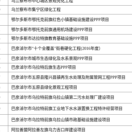
9
乌兰察布市中心城区景观亮化工程
0
乌兰察布市集宁区绿化工程
1
鄂尔多斯市鄂托克前旗红色小镇基础设施建设PPP项目
2
鄂尔多斯市鄂托克前旗通用机场建设PPP项目
3
鄂尔多斯市达拉特旗教育基础设施PPP项目
4
巴彦淖尔市“十个全覆盖”街巷硬化工程(2016年度）
5
巴彦淖尔市城市生态绿化及水系景观PPP项目
6
巴彦淖尔市乌拉特后旗生态PPP项目
7
巴彦淖尔市五原县隆兴昌镇再生水处理及附属管网工程PPP项目
8
巴彦淖尔市五原县绿化景观工程项目
9
巴彦淖尔市乌拉特前旗乌拉山镇第二污水处理厂建设项目
0
巴彦淖尔市乌拉特前旗工业地下水水源置换工程特许经营项目
1
巴彦淖尔市乌拉特前旗乌拉山镇市政基础设施建设项目
2
阿拉善盟阿拉善左旗乌力吉口岸建设项目