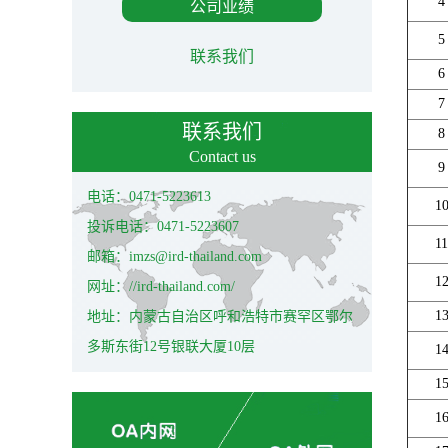
4
公司业绩
5
联系我们
6
7
联系我们
8
Contact us
9
电话：0471-5223613
1
投诉电话：0471-5223607
11
邮箱：imzs@ird-thailand.com
1
网址：//ird-thailand.com/
1
地址：内蒙古自治区呼和浩特市赛罕区鄂尔
多斯东街12号银联大厦10层
1
1
1