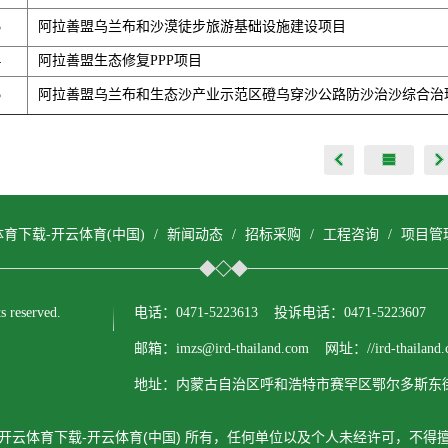
3
阿拉善盟乌兰布和沙漠徒步旅游基础设施建设项目
4
阿拉善盟生态修复PPP项目
5
阿拉善盟乌兰布和生态沙产业示范区磴乌穿沙公路防沙治沙综合治
体育下载-开云体育(中国)
/
新闻动态
/
招标采购
/
工程咨询
/
项目管
reserved.
电话：0471-5223613 投诉电话：0471-5223607
邮箱：imzs@ird-thailand.com 网址：//ird-thailand.
地址：内蒙古自治区呼和浩特市赛罕区鄂尔多斯东街
开云体育下载-开云体育(中国) 所有，任何单位以及个人未经许可，不得