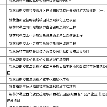
7
锡林浩特市市政基础设施升级改造PPP项目
8
锡林郭勒盟乌拉盖管理区巴音胡硕镇特色景观旅游名镇建设 (一、二
9
镶黄旗新宝拉格镇城镇园林景观绿化工程项目
0
锡林郭勒盟阿巴嘎旗别力古台镇周边绿化工程
1
锡林郭勒盟太仆寺旗宝昌镇生态水系公园建设工程
2
锡林郭勒盟太仆寺旗宝昌镇供热管网改造工程
3
锡林浩特市供热管网综合改造及园区基础设施建设项目
4
锡林郭勒盟多伦县多伦文博旅游广场项目
锡林郭勒盟东乌珠穆沁旗乌里雅斯太镇老旧小区改造和市政道路及
5
程
6
锡林郭勒盟东乌珠穆沁旗美化和绿化工程
7
镶黄旗新宝拉格镇城镇市政基础设施工程项目
锡林郭勒盟西乌旗巴拉嘎尔高勒物流园区(绿色畜产品产业园)基础
8
建设项目