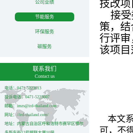
技改项
公司业绩
接受
节能服务
策，结
环保服务
行评审
碳服务
该项目
联系我们
Contact us
电话：0471-5223613
投诉电话：0471-5223607
邮箱：imzs@ird-thailand.com
网址：//ird-thailand.com/
本文
地址：内蒙古自治区呼和浩特市赛罕区鄂尔
可，不
多斯东街12号银联大厦10层