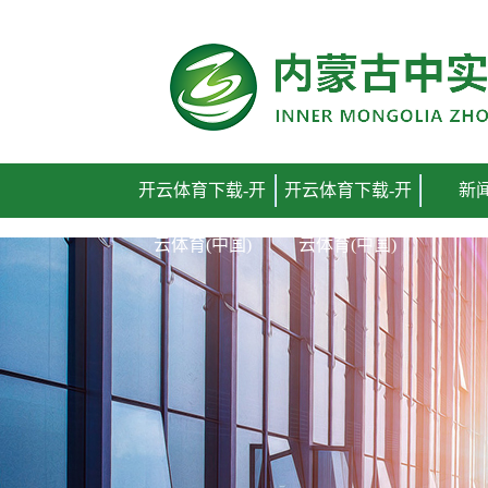
开云体育下载
开云体育下载-开
开云体育下载-开
新
云体育(中国)
云体育(中国)