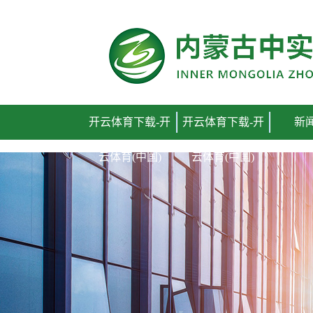
开云体育下载
开云体育下载-开
开云体育下载-开
新
云体育(中国)
云体育(中国)