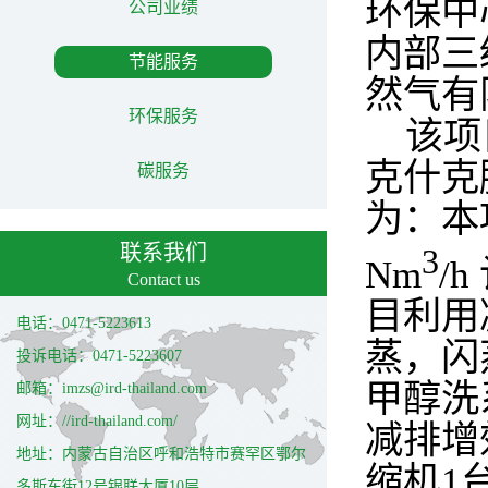
环保中
公司业绩
内部三
节能服务
然气有
环保服务
该项
克什克
碳服务
为：本
联系我们
3
Nm
/
Contact us
目利用
电话：0471-5223613
蒸，闪
投诉电话：0471-5223607
甲醇洗
邮箱：imzs@ird-thailand.com
网址：//ird-thailand.com/
减排增
地址：内蒙古自治区呼和浩特市赛罕区鄂尔
缩机1
多斯东街12号银联大厦10层