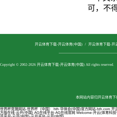
可，不
开云体育下载-开云体育(中国)
/
开云体育下载-开
Copyright © 2002-2026 开云体育下载-开云体育(中国) All rights reserved.
本网站内容归开云体育下
世界杯竞猜网站-世界杯（中国）
hth·华体会(中国)官方网站-hth.com
开
方版在线-云开(中国)
AG在线平台-AG在线官网
Welcome-开云(体育科
开平台-云开(中国)-云开平台-云开(中国)