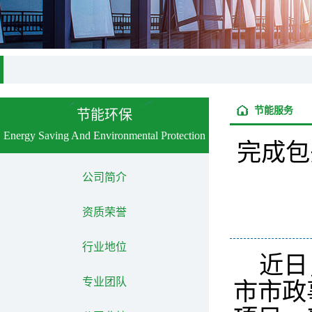
节能服务
节能环保
Energy Saving And Environmental Protection
完成包
公司简介
资质荣誉
行业地位
近日
专业团队
市市政