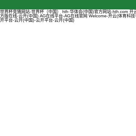
世界杯竞猜网站-世界杯（中国）
hth·华体会(中国)官方网站-hth.com
开
方版在线-云开(中国)
AG在线平台-AG在线官网
Welcome-开云(体育科
开平台-云开(中国)-云开平台-云开(中国)