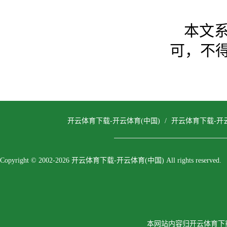
本文
可，不
开云体育下载-开云体育(中国)
/
开云体育下载-开
Copyright © 2002-2026 开云体育下载-开云体育(中国) All rights reserved.
本网站内容归开云体育下