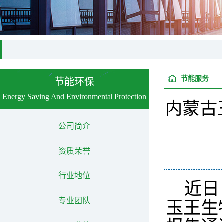
节能服务
节能环保
Energy Saving And Environmental Protection
内蒙古
公司简介
资质荣誉
行业地位
近日
专业团队
玉王生