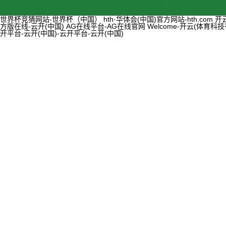
世界杯竞猜网站-世界杯（中国）
hth·华体会(中国)官方网站-hth.com
开
方版在线-云开(中国)
AG在线平台-AG在线官网
Welcome-开云(体育科
开平台-云开(中国)-云开平台-云开(中国)