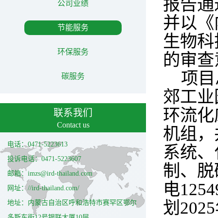
报告通
公司业绩
并以《
节能服务
生物科
环保服务
的审查
项目
碳服务
郊工业
环流化
联系我们
Contact us
机组，
电话：0471-5223613
系统、
投诉电话：0471-5223607
制、脱
邮箱：imzs@ird-thailand.com
电125
网址：//ird-thailand.com/
划20
地址：内蒙古自治区呼和浩特市赛罕区鄂尔
多斯东街12号银联大厦10层