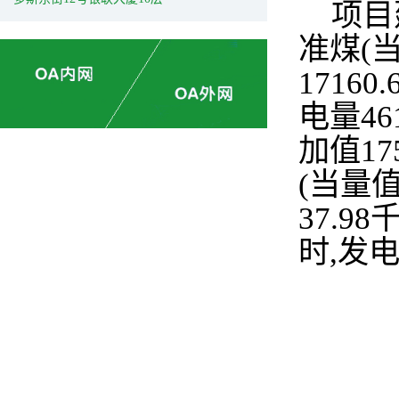
项目
准煤(当
1716
电量46
加值17
(当量
37.9
时,发电