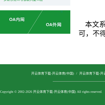
本文
可，不
开云体育下载-开云体育(中国)
/
开云体育下载-开
Copyright © 2002-2026 开云体育下载-开云体育(中国) All rights reserved.