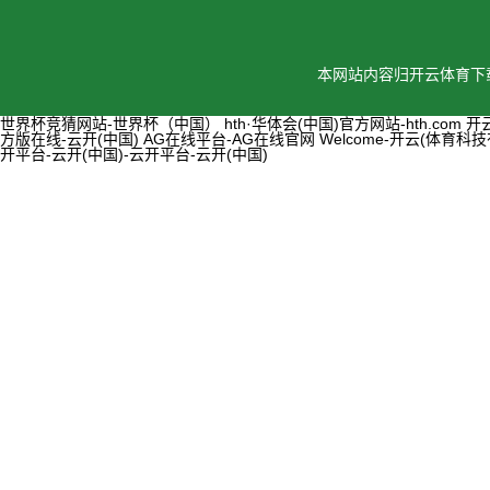
本网站内容归开云体育下
世界杯竞猜网站-世界杯（中国）
hth·华体会(中国)官方网站-hth.com
开
方版在线-云开(中国)
AG在线平台-AG在线官网
Welcome-开云(体育科
开平台-云开(中国)-云开平台-云开(中国)