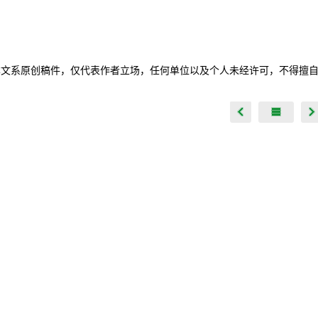
本文系原创稿件，仅代表作者立场，任何单位以及个人未经许可，不得擅