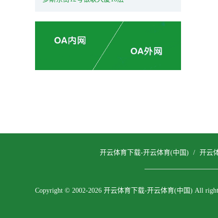
开云体育下载-开云体育(中国)
/
开云
Copyright © 2002-2026 开云体育下载-开云体育(中国) All rights 