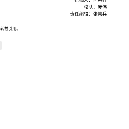
撰稿人：何鹏程
校队：庞伟
责任编辑：张慧兵
自转载引用。