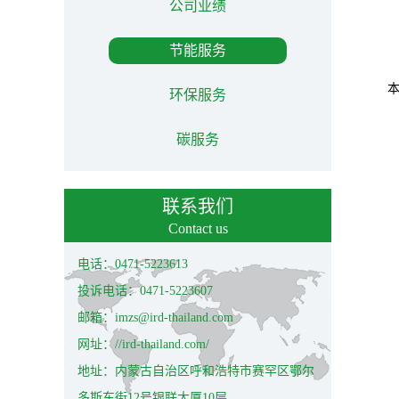
公司业绩
节能服务
环保服务
碳服务
联系我们
Contact us
电话：0471-5223613
投诉电话：0471-5223607
邮箱：imzs@ird-thailand.com
网址：//ird-thailand.com/
地址：内蒙古自治区呼和浩特市赛罕区鄂尔
多斯东街12号银联大厦10层