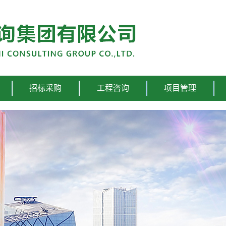
招标采购
工程咨询
项目管理