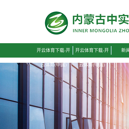
开云体育下载
开云体育下载-开
开云体育下载-开
新
云体育(中国)
云体育(中国)