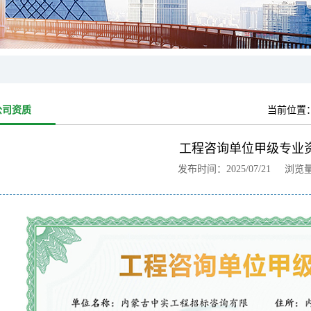
公司资质
当前位置
工程咨询单位甲级专业
发布时间：2025/07/21 浏览