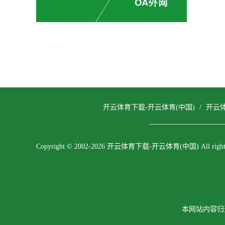
开云体育下载-开云体育(中国)
/
开云
Copyright © 2002-2026 开云体育下载-开云体育(中国) All rights 
本网站内容归