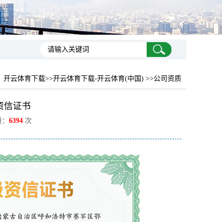
：
开云体育下载
>>开云体育下载-开云体育(中国) >>公司资质
资信证书
量：
6394
次