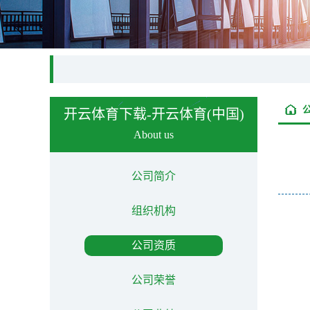
开云体育下载-开云体育(中国)
About us
公司简介
组织机构
公司资质
公司荣誉