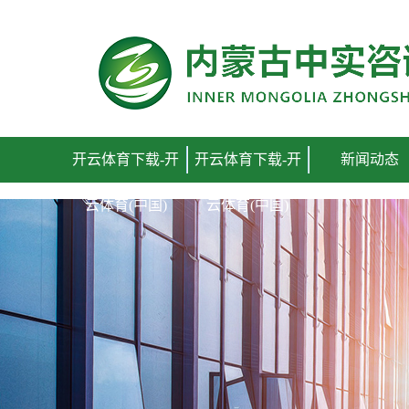
开云体育下载
开云体育下载-开
开云体育下载-开
新闻动态
云体育(中国)
云体育(中国)