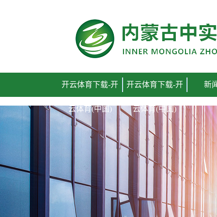
开云体育下载
开云体育下载-开
开云体育下载-开
新
云体育(中国)
云体育(中国)