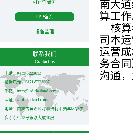
南大道
可行性研究
算工作
PPP咨询
核算
设备监理
司本运
运营成
联系我们
务合同
Contact us
沟通，
电话：0471-5223613
投诉电话：0471-5223607
邮箱：imzs@ird-thailand.com
网址：//ird-thailand.com/
地址：内蒙古自治区呼和浩特市赛罕区鄂尔
多斯东街12号银联大厦10层