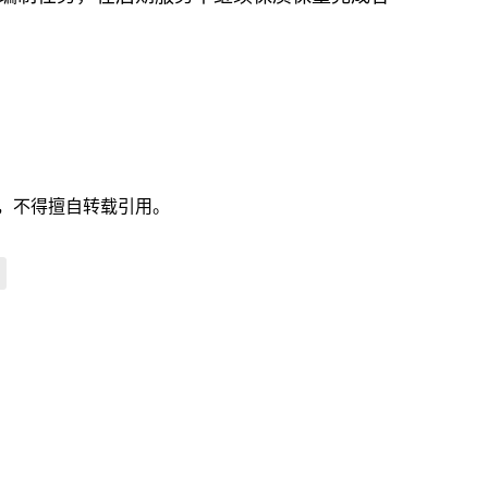
，不得擅自转载引用。