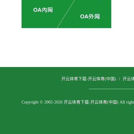
开云体育下载-开云体育(中国)
/
开云
Copyright © 2002-2026 开云体育下载-开云体育(中国) All rights 