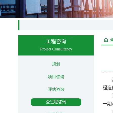
工程咨询
Project Consultancy
规划
项目咨询
程造
评估咨询
全过程咨询
一期