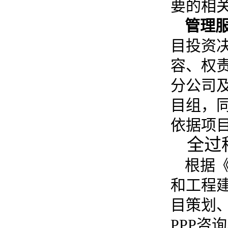
要的相
管理
目投资
容、权
分公司
目组，
依据项
全过
根据
和工程
目策划
PPP
咨询