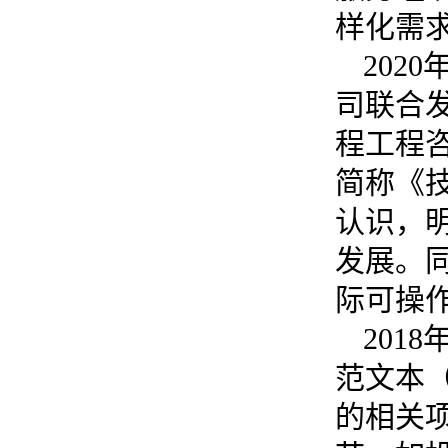
样化需
2020
司联合
程工程
简称《
认识，
发展。
际可操
2018
范文本
的相关