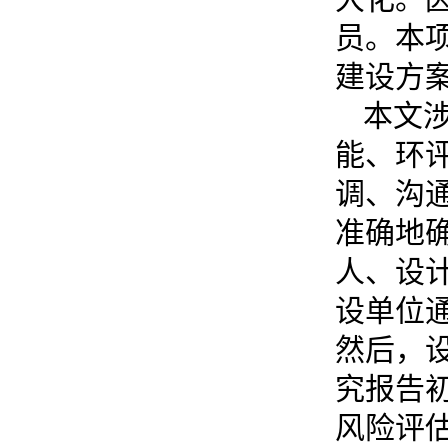
员。本
建设方
本文
能、环
调、沟
准确地
人、设
设单位
然后，
究报告
风险评