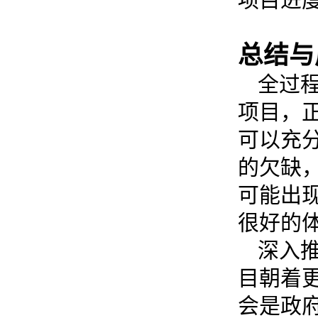
总结与
全过
项目，
可以充
的欠缺
可能出
很好的
深入
目朝着
会是政