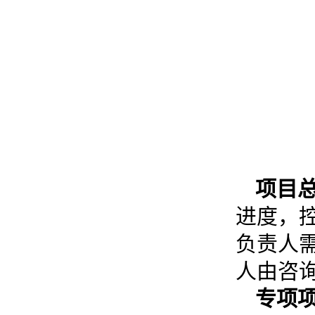
项目
进度，
负责人
人由咨
专项