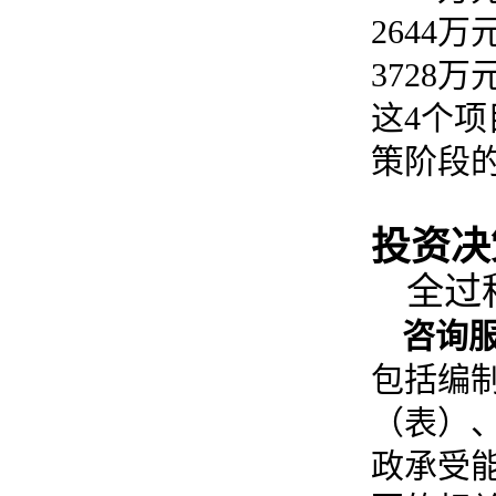
2644
万
3728
万
这
4
个项
策阶段
投资决
全过
咨询
包括编
（表）
政承受