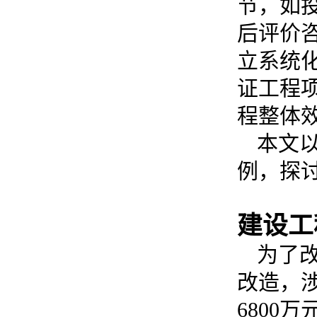
节，如
后评价
立系统
证工程
程整体
本文
例，探
建设工
为了
改造，
6800
万