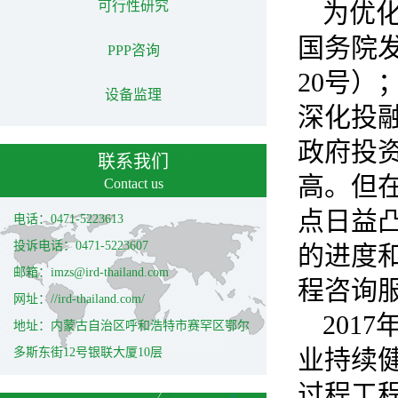
可行性研究
为优
国务院
PPP咨询
20
号）
设备监理
深化投
政府投
联系我们
高。
但
Contact us
点日益
电话：0471-5223613
投诉电话：0471-5223607
的进度
邮箱：imzs@ird-thailand.com
程咨询
网址：//ird-thailand.com/
2017
地址：内蒙古自治区呼和浩特市赛罕区鄂尔
业持续
多斯东街12号银联大厦10层
过程工