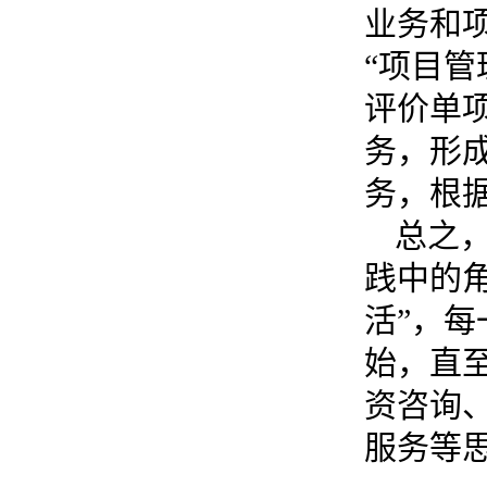
业务和
“项目管
评价单
务，形
务，根
总之
践中的
活”，
始，直
资咨询
服务等