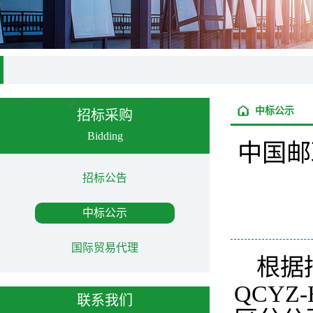
中标公示
招标采购
Bidding
中国邮
招标公告
中标公示
国际贸易代理
根据
QCYZ-H
联系我们