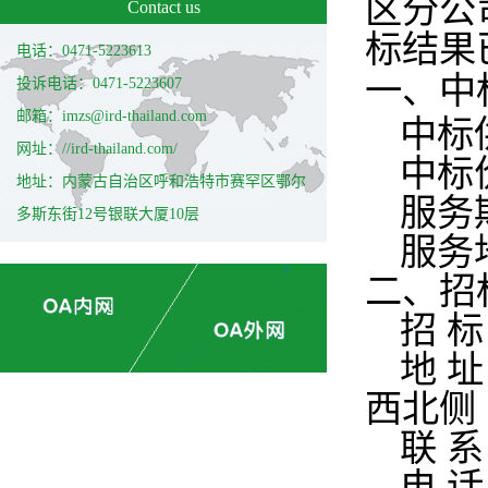
区分公
Contact us
标结果
电话：0471-5223613
一、中
投诉电话：0471-5223607
邮箱：imzs@ird-thailand.com
中标
网址：//ird-thailand.com/
中标价
地址：内蒙古自治区呼和浩特市赛罕区鄂尔
服务期
多斯东街12号银联大厦10层
服务
二、招
招 
地 
西北侧
联 
电 话：