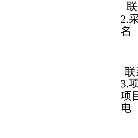
联
2.
名
联
3.
项
电