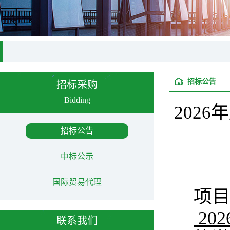
招标公告
招标采购
Bidding
202
招标公告
中标公示
国际贸易代理
项
202
联系我们