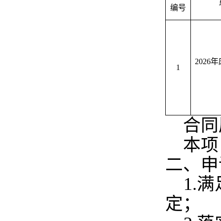
编
号
202
1
合同
本项
二、申
1.
满
定；