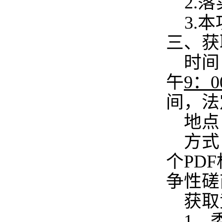
2.
落
3.
本
三、获
时间
午
9：0
间，法
地点
方式
个PDF
争性磋
获取
1
、