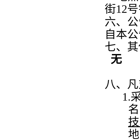
街12
六、公
自本公
七、其
无
八、凡
1.
名
技
地