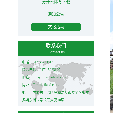
分开云体育下载
通知公告
文化活动
联系我们
Contact us
电话：0471-5223613
投诉电话：0471-5223607
邮箱：imzs@ird-thailand.com
网址：//ird-thailand.com/
地址：内蒙古自治区呼和浩特市赛罕区鄂尔
多斯东街12号银联大厦10层