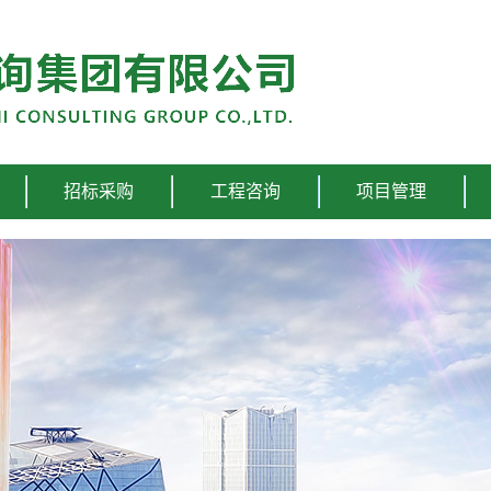
招标采购
工程咨询
项目管理