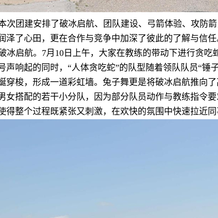
本次团建安排了破冰启航、团队建设、弓箭体验、攻防箭
润泽了心田，更在合作与竞争中加深了彼此的了解与信任
破冰启航。7月10日上午，大家在教练的带动下进行贪
号声响起的同时，“人体贪吃蛇”的队型随着领队队员“锤
蜒穿梭，形成一道彩虹墙。兔子舞更是将破冰启航推向了
男女搭配的若干小分队，因为部分队员动作与教练指令要
使得整个过程既紧张又刺激，在欢快的氛围中快速拉近同