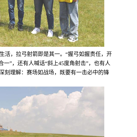
生活，拉弓射箭即是其一。“握弓如握责任，开
一”，还有人喊话“斜上45度角射击”，也有人
深刻理解：赛场如战场，既要有一击必中的锋