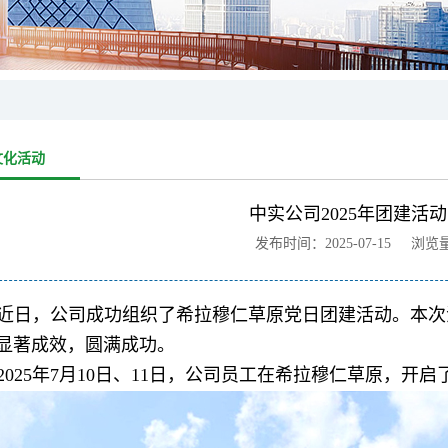
文化活动
中实公司2025年团建活
发布时间：2025-07-15 浏览
近日，公司成功组织了希拉穆仁草原党日团建活动。本次
显著成效，圆满成功。
2025年7月10日、11日，公司员工在希拉穆仁草原，