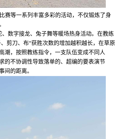
比赛等一系列丰富多彩的活动，不仅锻炼了身
。
吃蛇、数字接龙、兔子舞等暖场热身活动。在教练
子、剪刀、布”获胜次数的增加越积越长，在草原
高潮，按照教练指令，一支队伍变成不同人
求的不协调性导致落单的、超编的要表演节
事间的距离。