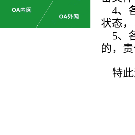
4、
状态，
5、
的，责
特此