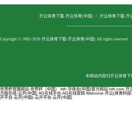
开云体育下载-开云体育(中国)
/
开云体育下载-开
Copyright © 2002-2026 开云体育下载-开云体育(中国) All rights reserved.
本网站内容归开云体育下
世界杯竞猜网站-世界杯（中国）
hth·华体会(中国)官方网站-hth.com
开
方版在线-云开(中国)
AG在线平台-AG在线官网
Welcome-开云(体育科
开平台-云开(中国)-云开平台-云开(中国)