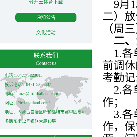
9
月
分开云体育下载
二）放
通知公告
（周三
文化活动
二、
1.
各
联系我们
前调休
Contact us
考勤记
电话：0471-5223613
投诉电话：0471-5223607
2.
各
邮箱：imzs@ird-thailand.com
作；
网址：//ird-thailand.com/
3.
各
地址：内蒙古自治区呼和浩特市赛罕区鄂尔
多斯东街12号银联大厦10层
作，保