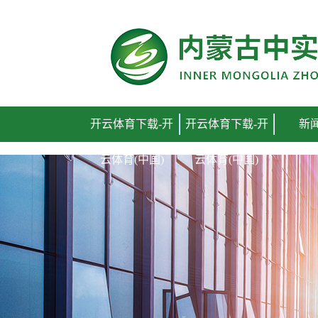
开云体育下载
开云体育下载-开
开云体育下载-开
新
云体育(中国)
云体育(中国)