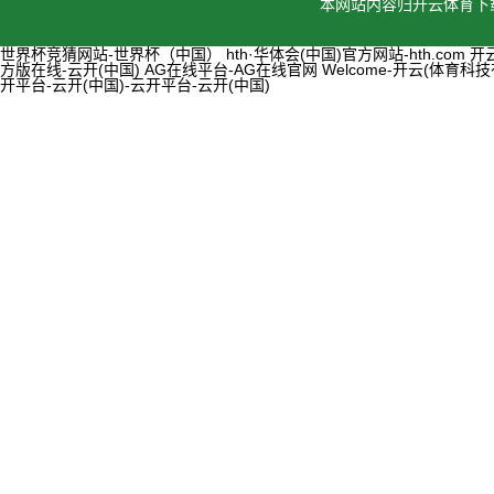
本网站内容归开云体育下
世界杯竞猜网站-世界杯（中国）
hth·华体会(中国)官方网站-hth.com
开
方版在线-云开(中国)
AG在线平台-AG在线官网
Welcome-开云(体育科
开平台-云开(中国)-云开平台-云开(中国)