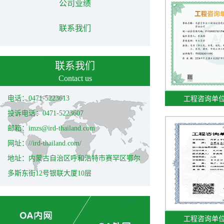
公司业绩
联系我们
联系我们
Contact us
电话：0471-5223613
工程咨询单
投诉电话：0471-5223607
邮箱：imzs@ird-thailand.com
网址：//ird-thailand.com/
地址：内蒙古自治区呼和浩特市赛罕区鄂尔
多斯东街12号银联大厦10层
工程咨询单