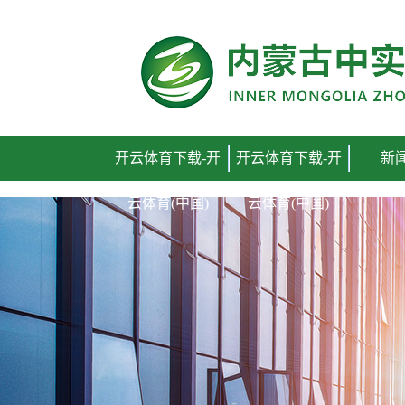
开云体育下载
开云体育下载-开
开云体育下载-开
新
云体育(中国)
云体育(中国)