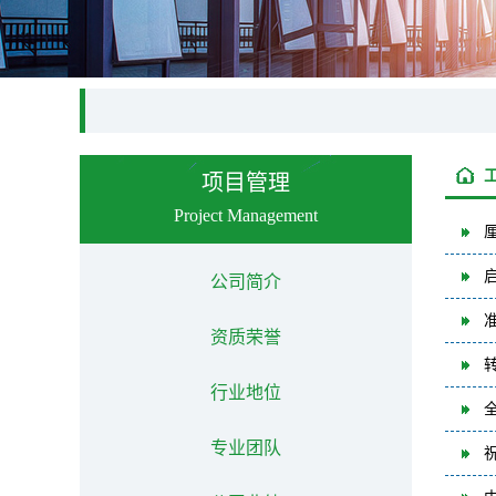
项目管理
Project Management
公司简介
资质荣誉
行业地位
专业团队