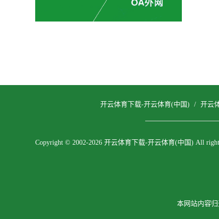
开云体育下载-开云体育(中国)
/
开云
Copyright © 2002-2026 开云体育下载-开云体育(中国) All rights 
本网站内容归