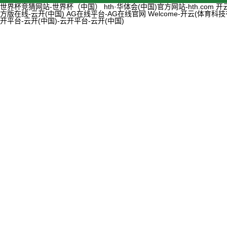
世界杯竞猜网站-世界杯（中国）
hth·华体会(中国)官方网站-hth.com
开
方版在线-云开(中国)
AG在线平台-AG在线官网
Welcome-开云(体育科
开平台-云开(中国)-云开平台-云开(中国)