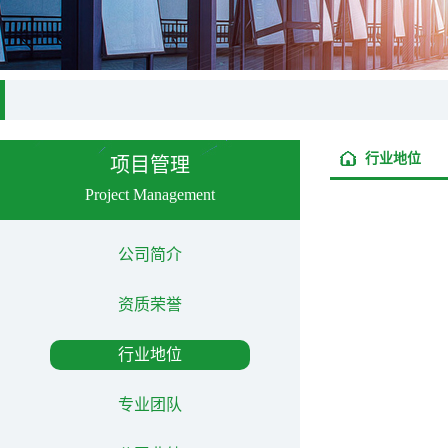
行业地位
项目管理
Project Management
公司简介
资质荣誉
行业地位
专业团队