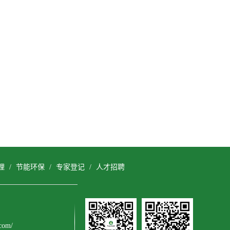
理
/
节能环保
/
专家登记
/
人才招聘
com/