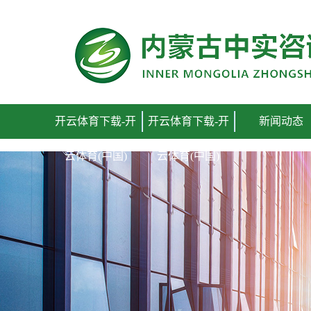
开云体育下载
开云体育下载-开
开云体育下载-开
新闻动态
云体育(中国)
云体育(中国)