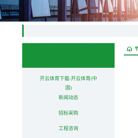
开云体育下载-开云体育(中
国)
新闻动态
招标采购
工程咨询