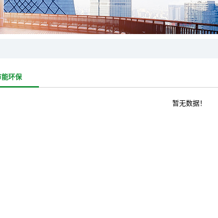
节能环保
暂无数据！