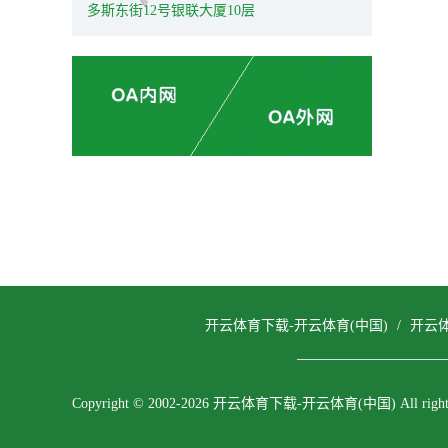
多斯东街12号银联大厦10层
开云体育下载-开云体育(中国)
/
开云
Copyright © 2002-2026 开云体育下载-开云体育(中国) All rights 