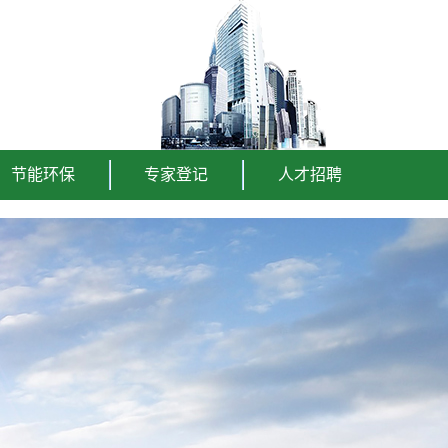
节能环保
专家登记
人才招聘