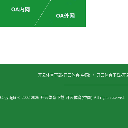
开云体育下载-开云体育(中国)
/
开云体育下载-开
Copyright © 2002-2026 开云体育下载-开云体育(中国) All rights reserved.