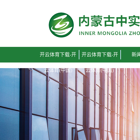
开云体育下载
开云体育下载-开
开云体育下载-开
新
云体育(中国)
云体育(中国)