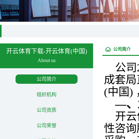
公司简介
开云体育下载-开云体育(中国)
About us
公司
成套局
公司简介
(中国
组织机构
—、
公司资质
开云
性咨询
公司荣誉