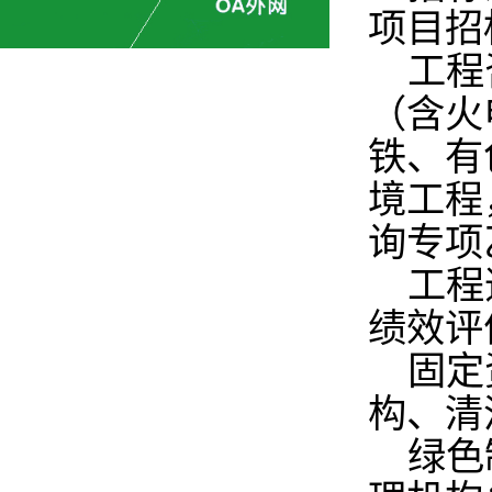
项目招
工程
（含火
铁、有
境工程
询专项
工程
绩效评
固定
构、清
绿色