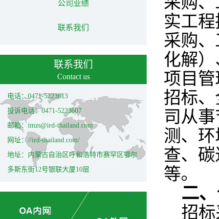
采购、
公司业绩
实工程
联系我们
采购、
化解）
联系我们
项目管
Contact us
招标、
电话：0471-5223613
投诉电话：0471-5223607
司从事
邮箱：imzs@ird-thailand.com
测、环
网址：//ird-thailand.com/
查、碳
地址：内蒙古自治区呼和浩特市赛罕区鄂尔
等。
多斯东街12号银联大厦10层
二、
招标