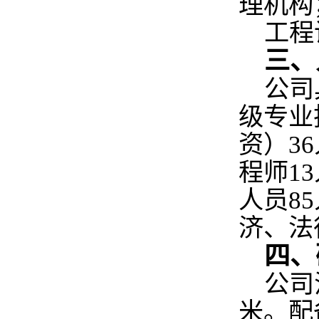
理机构
工程
三、
公司
级专业
资）3
程师1
人员8
济、法
四、
公司
米。配