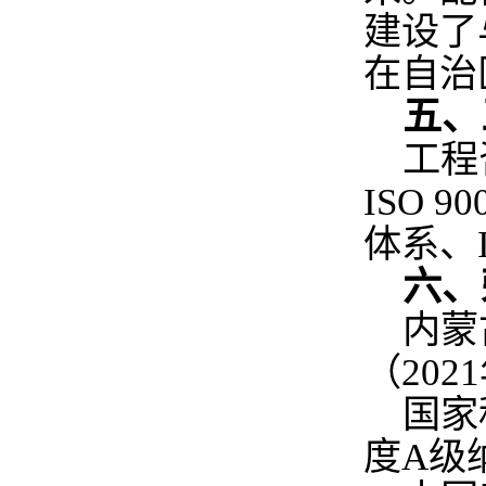
建设了
在自治
五、
工程
ISO 9
体系、I
六、
内蒙
（202
国家
度A级