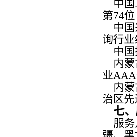
中国
第74位
中国
询行业
中国
内蒙
业AAA
内蒙
治区先
七、
服务
疆、黑