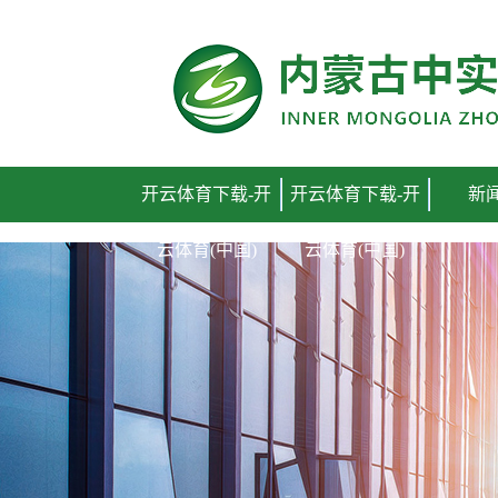
开云体育下载
开云体育下载-开
开云体育下载-开
新
云体育(中国)
云体育(中国)