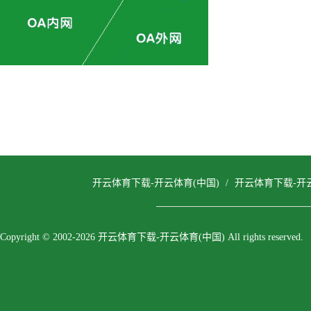
开云体育下载-开云体育(中国)
/
开云体育下载-开
Copyright © 2002-2026 开云体育下载-开云体育(中国) All rights reserved.