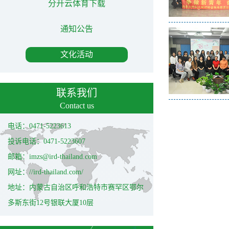
分开云体育下载
通知公告
文化活动
联系我们
Contact us
电话：0471-5223613
投诉电话：0471-5223607
邮箱：imzs@ird-thailand.com
网址：//ird-thailand.com/
地址：内蒙古自治区呼和浩特市赛罕区鄂尔
多斯东街12号银联大厦10层