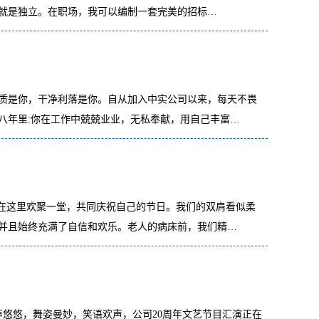
就是独立。在职场，我可以编制一套完美的招标…
质是你，干净利落是你。自从加入中实公司以来，每天不畏
八年里:你在工作中兢兢业业，无私奉献，用自己丰富…
们在这里欢聚一堂，共同庆祝自己的节日。我们的双肩看似柔
并且始终充满了自信和欢乐。老人的病床前，我们精…
，歌声悠悠，舞姿曼妙，笑语欢声，公司20周年文艺节目汇演正在