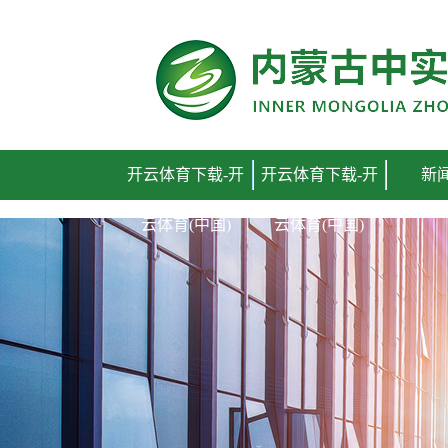
开云体育下载
开云体育下载-开
开云体育下载-开
新
云体育(中国)
云体育(中国)