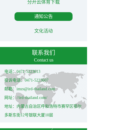
分开云体育下载
通知公告
文化活动
联系我们
Contact us
电话：0471-5223613
投诉电话：0471-5223607
邮箱：imzs@ird-thailand.com
网址：//ird-thailand.com/
地址：内蒙古自治区呼和浩特市赛罕区鄂尔
多斯东街12号银联大厦10层