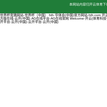
本网站内容归开云体育下
世界杯竞猜网站-世界杯（中国）
hth·华体会(中国)官方网站-hth.com
开
方版在线-云开(中国)
AG在线平台-AG在线官网
Welcome-开云(体育科
开平台-云开(中国)-云开平台-云开(中国)