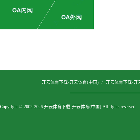
开云体育下载-开云体育(中国)
/
开云体育下载-开
Copyright © 2002-2026 开云体育下载-开云体育(中国) All rights reserved.