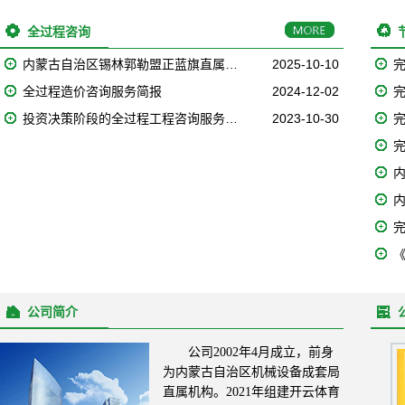
全过程咨询
内蒙古自治区锡林郭勒盟正蓝旗直属…
2025-10-10
全过程造价咨询服务简报
2024-12-02
投资决策阶段的全过程工程咨询服务…
2023-10-30
内
公司简介
公司2002年4月成立，前身
为内蒙古自治区机械设备成套局
直属机构。2021年组建开云体育