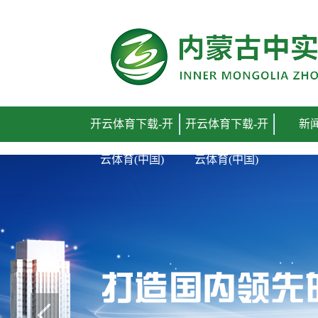
开云体育下载
开云体育下载-开
开云体育下载-开
新
云体育(中国)
云体育(中国)